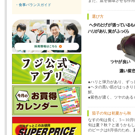
また、血を循環させる作用
・食事バランスガイド
選び方
●ハリと弾力があり、ずっ
●ヘタの黒い筋がはっきり
鮮。
●紫色が濃く、ツヤのある
茄子の旬は初夏から秋
なすの旬は長く、5～10
旬は夏？秋？と迷うかもし
のピークは8月頃のため、