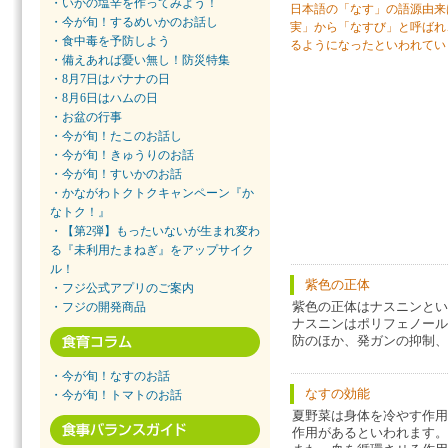
・いかの塩辛を作ってみよう！
日本語の「なす」の語源由来
・今が旬！するめいかのお話し
実」から「なすび」と呼ばれ
・食中毒を予防しよう
るようになったといわれてい
・備えあれば憂い無し！防災特集
・8月7日はバナナの日
・8月6日はハムの日
・お盆の行事
・今が旬！たこのお話し
・今が旬！きゅうりのお話
・今が旬！すいかのお話
・かながわトクトクキャンペーン『か
なトク！』
・【第2弾】もったいないが生まれ変わ
る『未利用たまねぎ』をアップサイク
ル！
紫色の正体
・フジ公式アプリのご案内
紫色の正体はナスニンとい
・フジの開発商品
ナスニンはポリフェノール
防のほか、発ガンの抑制、
・今が旬！なすのお話
なすの効能
・今が旬！トマトのお話
夏野菜は身体を冷やす作用
作用があるといわれます。