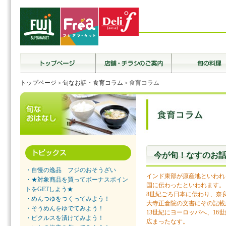
トップページ
＞
旬なお話・食育コラム
＞食育コラム
今が旬！なすのお
・自慢の逸品 フジのおそうざい
インド東部が原産地といわれ
・★対象商品を買ってボーナスポイン
国に伝わったといわれます。
トをGETしよう★
8世紀ごろ日本に伝わり、奈
・めんつゆをつくってみよう！
大寺正倉院の文書にその記載
・そうめんをゆでてみよう！
13世紀にヨーロッパへ、16
・ピクルスを漬けてみよう！
広まったなす。