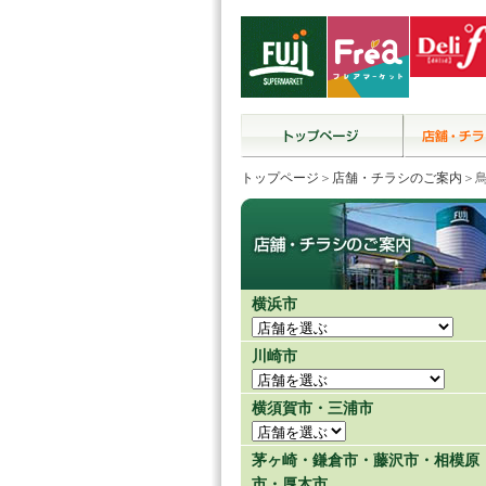
トップページ
＞
店舗・チラシのご案内
＞
横浜市
川崎市
横須賀市・三浦市
茅ヶ崎・鎌倉市・藤沢市・相模原
市・厚木市