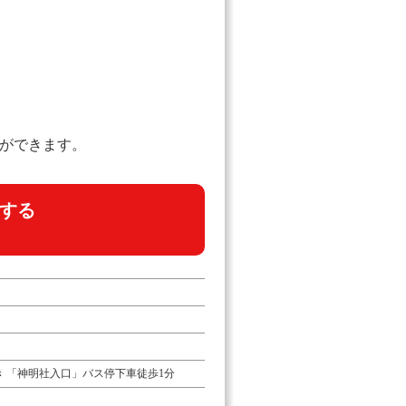
とができます。
する
 「神明社入口」バス停下車徒歩1分