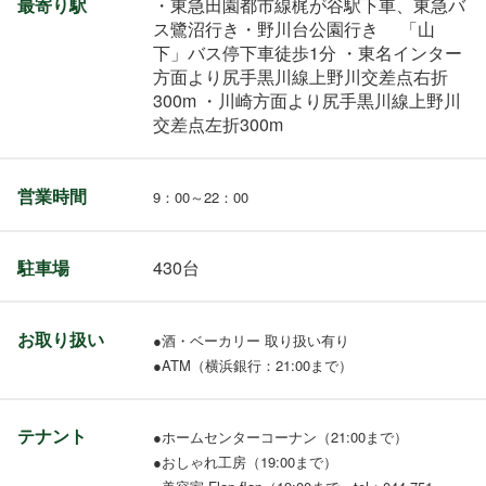
最寄り駅
・東急田園都市線梶が谷駅下車、東急バ
ス鷺沼行き・野川台公園行き 「山
下」バス停下車徒歩1分 ・東名インター
方面より尻手黒川線上野川交差点右折
300m ・川崎方面より尻手黒川線上野川
交差点左折300m
営業時間
9：00～22：00
駐車場
430台
お取り扱い
●酒・ベーカリー 取り扱い有り
●ATM（横浜銀行：21:00まで）
テナント
●ホームセンターコーナン（21:00まで）
●おしゃれ工房（19:00まで）