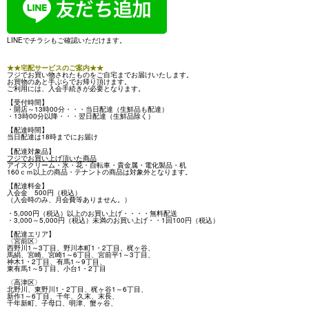
LINEでチラシもご確認いただけます。
★★宅配サービスのご案内★★
フジでお買い物されたものをご自宅までお届けいたします。
お買物のあと手ぶらでお帰り頂けます。
ご利用には、入会手続きが必要となります。
【受付時間】
・開店～13時00分・・・当日配達（生鮮品も配達）
・13時00分以降・・・翌日配達（生鮮品除く）
【配達時間】
当日配達は18時までにお届け
【配達対象品】
フジでお買い上げ頂いた商品
アイスクリーム・氷・花・自転車・貴金属・電化製品・机
160ｃｍ以上の商品・テナントの商品は対象外となります。
【配達料金】
入会金 500円（税込）
（入会時のみ、月会費等ありません。）
・5,000円（税込）以上のお買い上げ・・・・無料配送
・3,000～5,000円（税込）未満のお買い上げ・・1回100円（税込）
【配達エリア】
〈宮前区〉
西野川1～3丁目、野川本町1・2丁目、梶ヶ谷、
馬絹、宮崎、宮崎1～6丁目、宮前平1～3丁目、
神木1・2丁目、有馬1～9丁目、
東有馬1～5丁目、小台1・2丁目
〈高津区〉
北野川、東野川1・2丁目、梶ヶ谷1～6丁目、
新作1～6丁目、千年、久末、末長、
千年新町、子母口、明津、蟹ヶ谷、