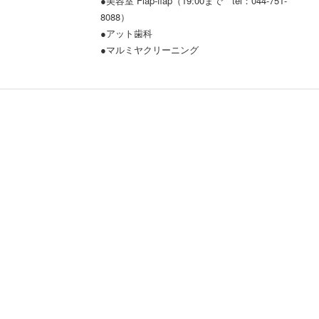
●美容室 Flap-flap（19:00まで tel：044-751-
8088）
●アット歯科
●マルミヤクリーニング