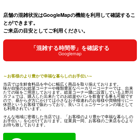
店舗の混雑状況はGoogleMapの機能を利用して確認するこ
とができます。
ご来店の目安としてご利用ください。
「混雑する時間帯」を確認する
Googlemap
～お客様のより豊かで幸福な暮らしのお手伝い～
当店では生鮮食料品を中心に幅広く商品を取り揃えております。
味が自慢のお総菜コーナーや種類豊富なベーカリーコーナーでは、出来
たての味をご用意しております。総菜コーナー隣に設置している上野川
カフェでは、購入した出来たてのお総菜やパンを飲食する事も可能です
ので、昼から夕方にかけては小さなお子様連れのお母様や買物帰りに一
休憩というお客様で賑わっており、良いコミュニケーションの場として
も利用されています。
そんな地域に密着した当店では、「お客様のより豊かで幸福な暮らしの
お手伝い」を心がけております。従業員一同、お客様のご来店を心より
お待ち致しております。