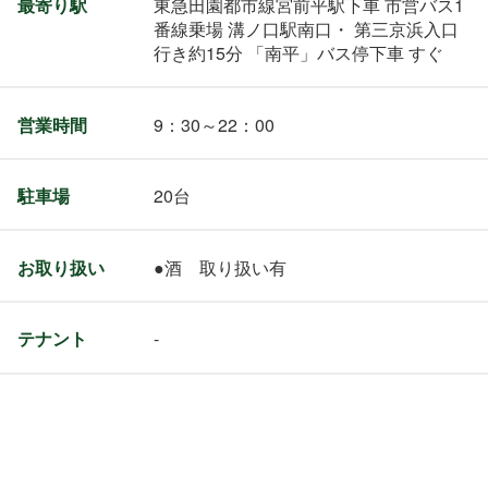
最寄り駅
東急田園都市線宮前平駅下車 市営バス1
番線乗場 溝ノ口駅南口・ 第三京浜入口
行き約15分 「南平」バス停下車 すぐ
営業時間
9：30～22：00
駐車場
20台
お取り扱い
●酒 取り扱い有
テナント
-