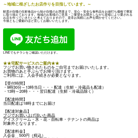
～地域に根ざしたお店作りを目指しています。～
鮮度が自慢の生鮮食品から味が自慢のお惣菜まで、安心・安全な食料品をお値打ち価格で豊富
に取り揃えております。地域のお客様のご意見・ご要望をお聞きしながら皆様により愛される
お店を作っていきたいと考えておりますので、是非お気軽にお声を聞かせてください。
今後ともご愛顧のほど宜しくお願いいたします。
LINEでもチラシをご確認いただけます。
★★宅配サービスのご案内★★
フジでお買い物されたものをご自宅までお届けいたします。
お買物のあと手ぶらでお帰り頂けます。
ご利用には、入会手続きが必要となります。
【受付時間】
・9時30分～13時当日・・・配達（生鮮・冷蔵品も配達）
・13時～20時・・・翌日配達（生鮮・冷蔵品除く）
【配達時間】
当日配達は18時までにお届け
【配達対象品】
フジでお買い上げ頂いた商品
アイスクリーム・氷・花・自転車・テナントの商品は
対象外となります。
【配達料金】
入会金 500円（税込）