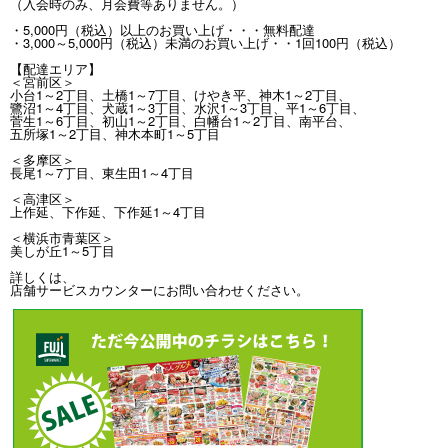
（入会時のみ、月会費等ありません。）
・5,000円（税込）以上のお買い上げ・・・無料配達
・3,000～5,000円（税込）未満のお買い上げ・・1回100円（税込）
【配達エリア】
＜宮前区＞
小台1～2丁目、土橋1～7丁目、けやき平、神木1～2丁目、
鷺沼1～4丁目、犬蔵1～3丁目、水沢1～3丁目、平1～6丁目、
菅生1～6丁目、初山1～2丁目、白幡台1～2丁目、南平台、
五所塚1～2丁目、神木本町1～5丁目
＜多摩区＞
長尾1～7丁目、東生田1～4丁目
＜高津区＞
上作延、下作延、下作延1～4丁目
＜横浜市青葉区＞
美しが丘1～5丁目
詳しくは、
店舗サービスカウンターにお問い合わせください。