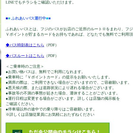
LINEでもチラシをご確認いただけます。
■
■
ふれあいバス運行中
■
■
ふれあいバスとは、フジのバスがお店のご近所のルート※をまわり、フジ
Ｖポイントが貯まるカードをお持ちであれば、どなたでも無料でご利用頂
◆バス時刻表はこちら
（PDF）
◆バスルートはこちら
（PDF）
＜ご乗車時のご注意＞
●お買い物バスは、無料でご利用になれます。
●乗車時に『Ｖポイントカード』の提示をお願いいたします。
●満席の際は、ご利用できない場合がございますので、ご容赦願います。
●悪天候の際、または道路状況により遅れる場合がございます。
●事故等の不測の事態が起きた場合、運休することがございます。
●運行日程は変更する場合がございます。詳しくは店舗の掲示板を
ご確認ください。
●停車場以外の途中での乗り降りはご容赦願います。
※詳しくは店舗従業員にお気軽におたずねください