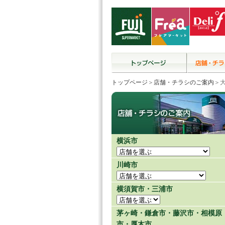
トップページ
＞
店舗・チラシのご案内
＞
横浜市
川崎市
横須賀市・三浦市
茅ヶ崎・鎌倉市・藤沢市・相模原
市・厚木市